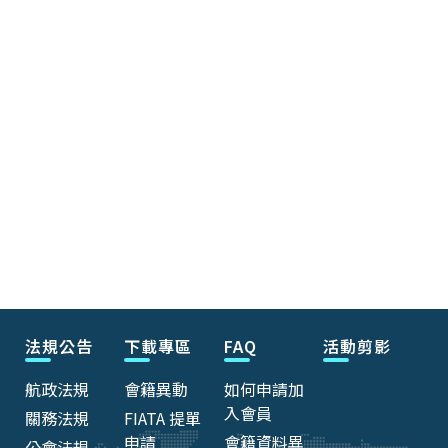
法規公告
下載專區
FAQ
活動剪影
航政法規
會籍異動
如何申請加
入會員
關務法規
FIATA 提單
申請
會籍資料異
公會法規